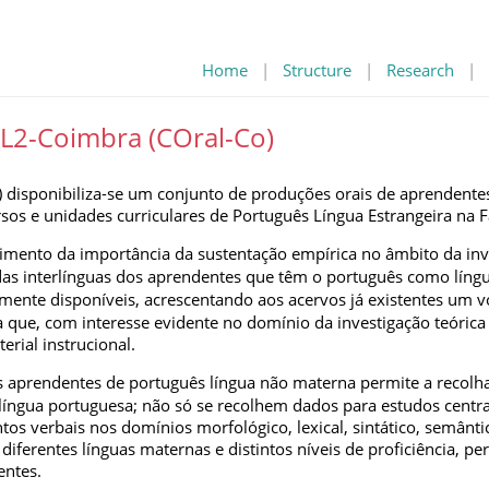
Home
|
Structure
|
Research
|
 L2-Coimbra (COral-Co)
) disponibiliza‑se um conjunto de produções orais de aprendent
os e unidades curriculares de Português Língua Estrangeira na 
cimento da importância da sustentação empírica no âmbito da in
das interlínguas dos aprendentes que têm o português como língu
mente disponíveis, acrescentando aos acervos já existentes um 
que, com interesse evidente no domínio da investigação teórica
erial instrucional.
os aprendentes de português língua não materna permite a recolh
íngua portuguesa; não só se recolhem dados para estudos centra
verbais nos domínios morfológico, lexical, sintático, semântico,
ferentes línguas maternas e distintos níveis de proficiência, per
entes.