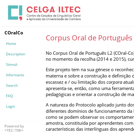
COralCo
Corpus Oral de Português
Home
No Corpus Oral de Português L2 (COral-Co
Description
no momento da recolha (2014 e 2015), curs
Stimuli
Este projeto tem na sua génese o reconhe
Informants
materna e sobre a construção e definição 
escassez e / ou limitação dos
corpora
atual
Search
apresenta‑se, então, como uma ferramenta 
pedagógicas e orientar a construção de mat
FAQ
A natureza do Protocolo aplicado junto d
Login
diferentes domínios de funcionamento da l
como se podem observar os comportamentos 
amostra, constituída por aprendentes com di
Powered by
características das interlínguas dos aprend
<TEI:TOK>