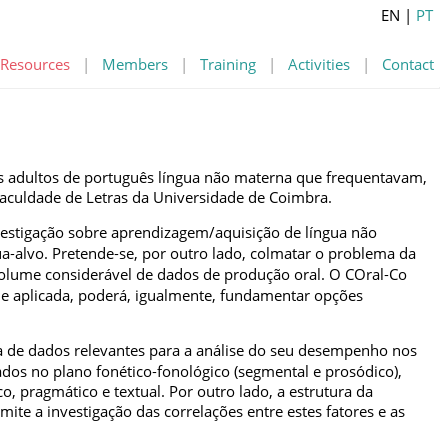
EN
|
PT
Resources
|
Members
|
Training
|
Activities
|
Contact
es adultos de português língua não materna que frequentavam,
Faculdade de Letras da Universidade de Coimbra.
vestigação sobre aprendizagem/aquisição de língua não
a‑alvo. Pretende‑se, por outro lado, colmatar o problema da
volume considerável de dados de produção oral. O COral‑Co
 e aplicada, poderá, igualmente, fundamentar opções
a de dados relevantes para a análise do seu desempenho nos
dos no plano fonético‑fonológico (segmental e prosódico),
 pragmático e textual. Por outro lado, a estrutura da
mite a investigação das correlações entre estes fatores e as