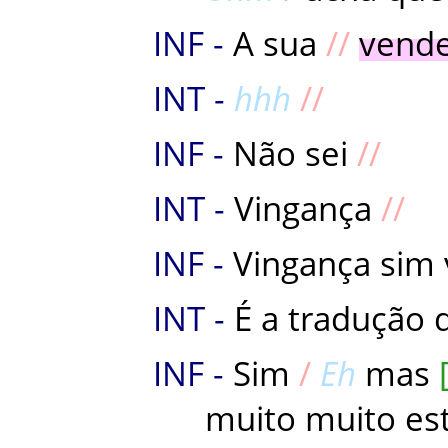
A
sua
vende
hhh
Não
sei
Vingança
Vingança
sim
É
a
tradução
Sim
Eh
mas
muito
muito
es