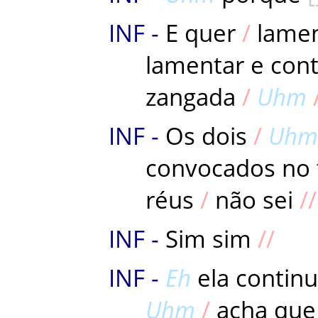
E
quer
lame
lamentar
e
con
zangada
Uhm
Os
dois
Uhm
convocados
no
réus
não
sei
Sim
sim
Eh
ela
contin
Uhm
acha
que