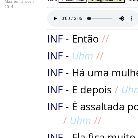
Maarten Janssen,
2014-
Então
Uhm
Há
uma
mulh
E
depois
Uh
É
assaltada
p
Uhm
Ela
fica
muito