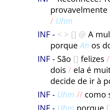
provavelmente
Uhm
A
mul
porque
Ah
os
d
São
felizes
dois
ela
é
mui
decide
de
ir
à
p
Uhm
como
Uhm
porque