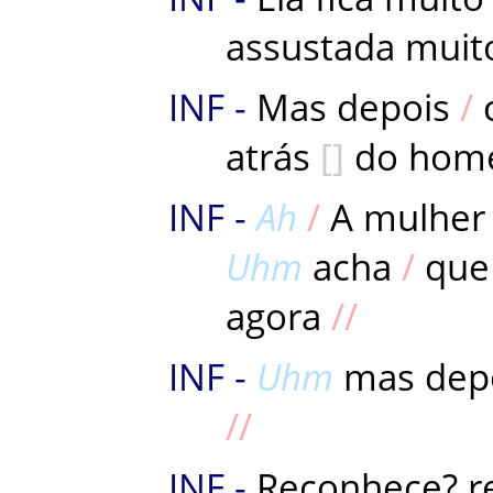
assustada
muit
Mas
depois
atrás
do
hom
Ah
A
mulher
Uhm
acha
que
agora
Uhm
mas
dep
Reconhece
?
r