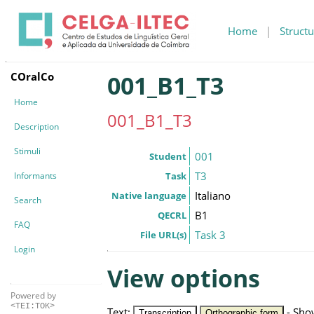
Home
|
Structu
COralCo
001_B1_T3
Home
001_B1_T3
Description
Stimuli
001
Student
T3
Informants
Task
Italiano
Native language
Search
B1
QECRL
FAQ
Task 3
File URL(s)
Login
View options
Powered by
<TEI:TOK>
Text
:
-
Sho
Transcription
Orthographic form