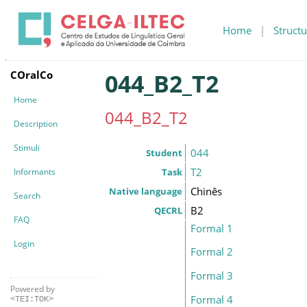
Home
|
Structu
COralCo
044_B2_T2
Home
044_B2_T2
Description
Stimuli
044
Student
T2
Informants
Task
Chinês
Native language
Search
B2
QECRL
FAQ
Formal 1
Login
Formal 2
Formal 3
Powered by
Formal 4
<TEI:TOK>