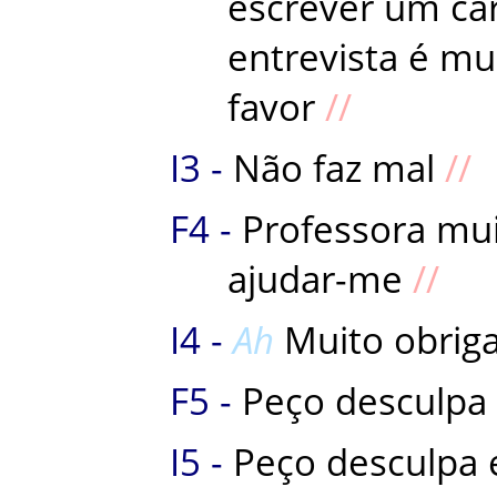
escrever
um
ca
entrevista
é
mu
favor
Não
faz
mal
Professora
mui
ajudar-me
Ah
Muito
obrig
Peço
desculpa
Peço
desculpa