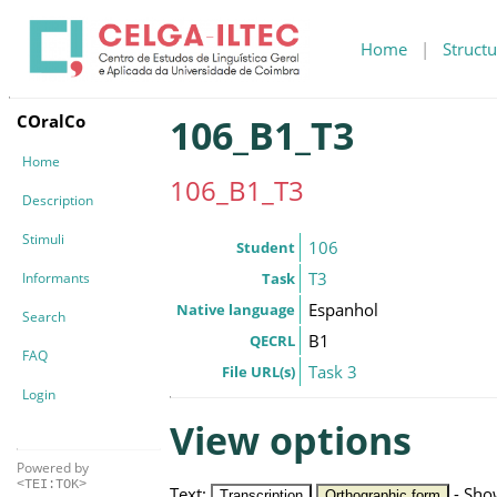
Home
|
Structu
COralCo
106_B1_T3
Home
106_B1_T3
Description
Stimuli
106
Student
T3
Informants
Task
Espanhol
Native language
Search
B1
QECRL
FAQ
Task 3
File URL(s)
Login
View options
Powered by
<TEI:TOK>
Text
:
-
Sho
Transcription
Orthographic form