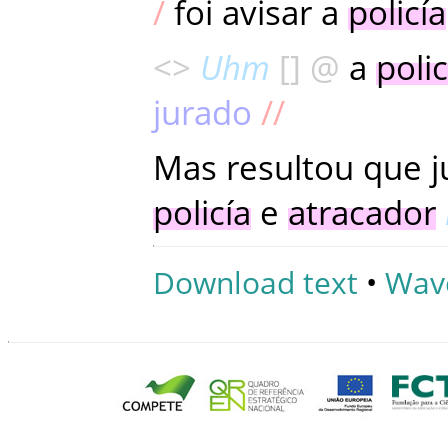
foi
avisar
a
policía
Uhm
a
polic
jurado
Mas
resultou
que
j
policía
e
atracador
Download text
•
Wav