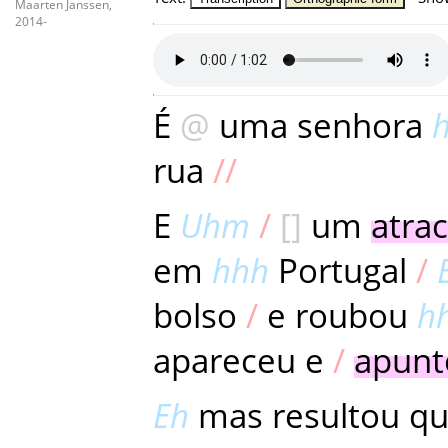
Maarten Janssen,
2014-
É
uma
senhora
rua
E
Uhm
um
atra
em
hhh
Portugal
bolso
e
roubou
h
apareceu
e
apunt
Eh
mas
resultou
q