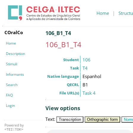
Home
|
Structu
COralCo
106_B1_T4
106_B1_T4
Home
Description
106
Student
Stimuli
T4
Task
Informants
Espanhol
Native language
B1
QECRL
Search
Task 4
File URL(s)
FAQ
Login
View options
Text
:
Transcription
Orthographic form
Norm
Powered by
<TEI:TOK>