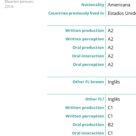
Maarten Janssen,
Americana
Nationality
2014-
Estados Unid
Countries previously lived in
A2
Written production
A2
Written perception
A2
Oral production
A2
Oral interaction
A2
Oral perception
Inglês
Other FL known
Inglês
Other FL?
C1
Written production
C1
Written perception
B2
Oral production
C1
Oral interaction