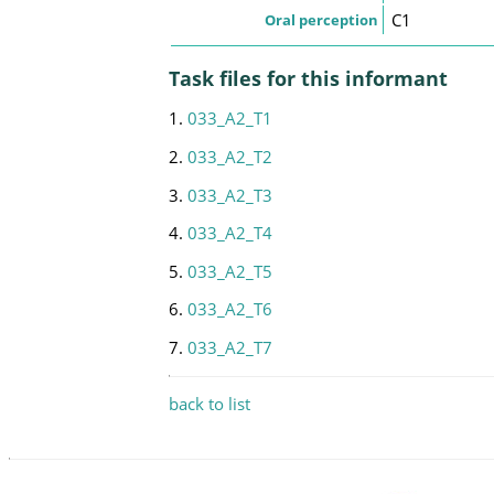
C1
Oral perception
Task files for this informant
1.
033_A2_T1
2.
033_A2_T2
3.
033_A2_T3
4.
033_A2_T4
5.
033_A2_T5
6.
033_A2_T6
7.
033_A2_T7
back to list