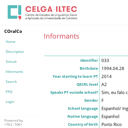
COralCo
Informants
Home
Description
033
Identifier
Stimuli
1994.04.28
Birthdate
Informants
2014
Year starting to learn PT
Search
A2
QECRL level
FAQ
Sim, eu falo
Speaks PT outside school?
F
Gender
Login
Espanhol/ Ing
School language
Espanhol
Native language
Powered by
Porto Rico
Country of birth
<TEI:TOK>