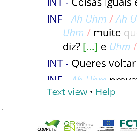
Coisas
iguais
Ah
Uhm
Ah
Uhm
muito
qu
diz
?
e
Uhm
Queres
voltar
Ah
Uhm
prova
Text view
•
Help
de mesa
un
año
E
para
viver
o