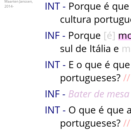
Maarten Janssen,
Porque
é
que
2014-
cultura
portugu
Porque
é
mo
sul
de
Itália
e
m
E
o
que
é
que
portugueses
?
Bater de mesa
O
que
é
que
portugueses
?