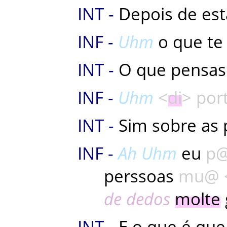
Depois
de
est
Uhm
o
que
te
O
que
pensas
Uhm
di
por
Sim
sobre
as
Ah
Uhm
eu
p
perssoas
mu
de dedos
molte
E
o
que
é
que