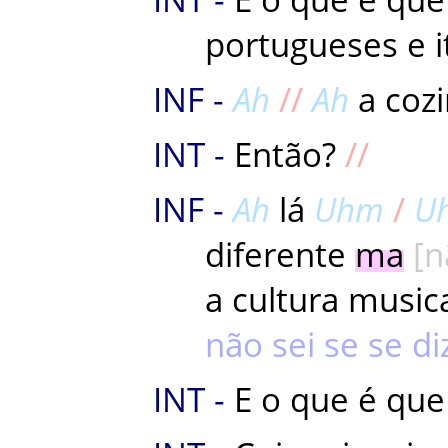
portugueses
e
Ah
Ah
a
coz
Então
?
Ah
lá
Uhm
U
diferente
ma
n
a
cultura
music
não
sei
se
se
di
E
o
que
é
que