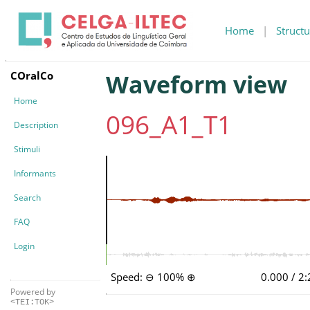
Home
|
Structu
COralCo
Waveform view
Home
096_A1_T1
Description
Stimuli
Informants
Search
FAQ
Login
Speed:
⊖
100%
⊕
0.000 / 2
Powered by
<TEI:TOK>