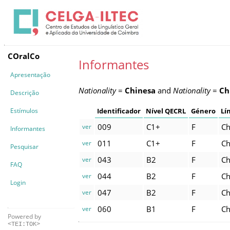
COralCo
Informantes
Apresentação
Nationality
=
Chinesa
and
Nationality
=
Ch
Descrição
Estímulos
Identificador
Nível QECRL
Género
Lí
009
C1+
F
Ch
ver
Informantes
011
C1+
F
Ch
ver
Pesquisar
043
B2
F
Ch
ver
FAQ
044
B2
F
Ch
ver
Login
047
B2
F
Ch
ver
060
B1
F
Ch
ver
Powered by
<TEI:TOK>