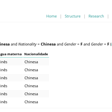
Home
|
Structure
|
Research
|
inesa
and
Nationality
=
Chinesa
and
Gender
=
F
and
Gender
=
F
(
ngua materna
Nacionalidade
inês
Chinesa
inês
Chinesa
inês
Chinesa
inês
Chinesa
inês
Chinesa
inês
Chinesa