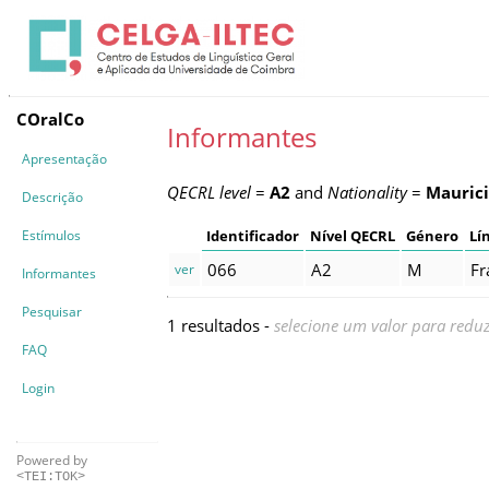
COralCo
Informantes
Apresentação
QECRL level
=
A2
and
Nationality
=
Mauric
Descrição
Estímulos
Identificador
Nível QECRL
Género
Lí
066
A2
M
Fr
ver
Informantes
Pesquisar
1 resultados -
selecione um valor para reduz
FAQ
Login
Powered by
<TEI:TOK>