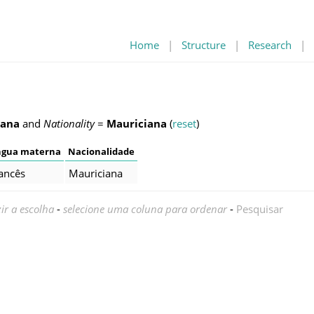
Home
|
Structure
|
Research
|
iana
and
Nationality
=
Mauriciana
(
reset
)
ngua materna
Nacionalidade
ancês
Mauriciana
ir a escolha
-
selecione uma coluna para ordenar
-
Pesquisar