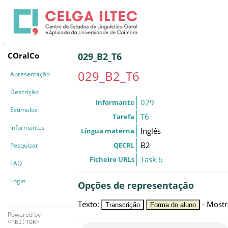
COralCo
029_B2_T6
029_B2_T6
Apresentação
Descrição
029
Informante
Estímulos
T6
Tarefa
Informantes
Inglês
Língua materna
B2
QECRL
Pesquisar
Task 6
Ficheiro URLs
FAQ
Login
Opções de representação
Texto
:
-
Mostr
Transcrição
Forma do aluno
Powered by
<TEI:TOK>