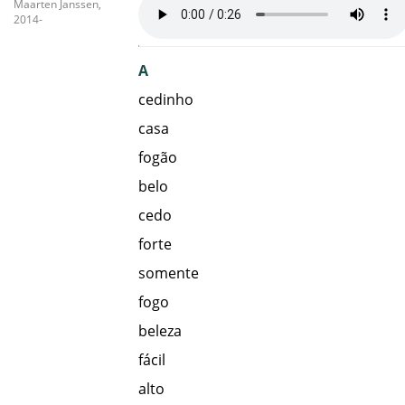
Maarten Janssen,
2014-
A
cedinho
casa
fogão
belo
cedo
forte
somente
fogo
beleza
fácil
alto