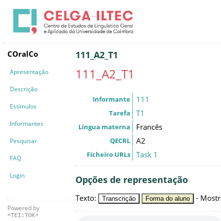
COralCo
111_A2_T1
111_A2_T1
Apresentação
Descrição
111
Informante
Estímulos
T1
Tarefa
Informantes
Francês
Língua materna
A2
QECRL
Pesquisar
Task 1
Ficheiro URLs
FAQ
Login
Opções de representação
Texto
:
-
Mostr
Transcrição
Forma do aluno
Powered by
<TEI:TOK>