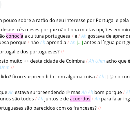
m
pouco
sobre
a
razão
do
seu
interesse
por
Portugal
e
pela
desde
três
meses
porque
não
tinha
muitas
opções
em
min
ão
conocía
a
cultura
portuguesa
e
Ah
gostava
de
aprend
uesa
porque
não
Ah
aprendia
Ah
antes
a
língua
portig
ortugal
e
dos
portugueses
?
osto
muito
desta
cidade
de
Coimbra
Ah
Uhm
acho
que
Uhm
dido
?
ficou
surpreendido
com
alguma
coisa
Ah
no
con
que
Ah
estava
surpreendendo
mas
Ah
Ah
bom
porque
A
lunos
são
todos
Ah
juntos
e
de
acuerdos
Ah
para
falar
ing
ortugueses
são
parecidos
com
os
franceses
?