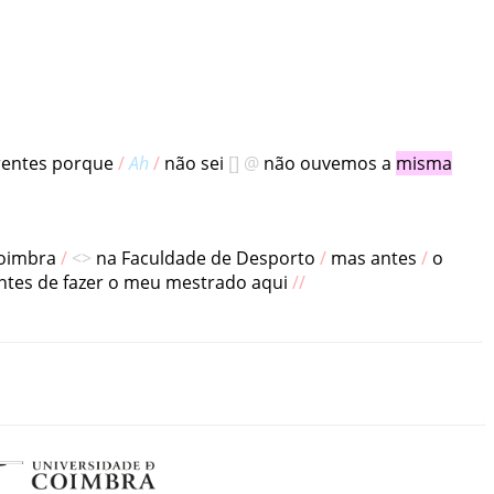
rentes
porque
Ah
não
sei
não
ouvemos
a
misma
oimbra
na
Faculdade de Desporto
mas
antes
o
ntes
de
fazer
o
meu
mestrado
aqui