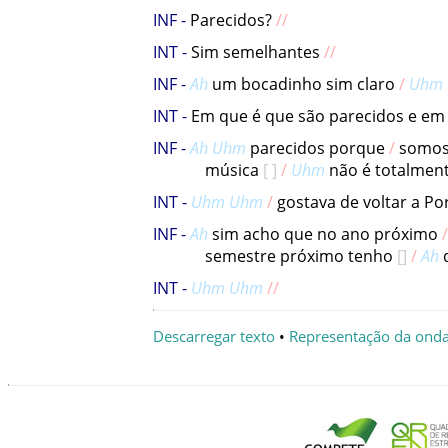
Parecidos
?
Sim
semelhantes
Ah
um
bocadinho
sim
claro
Uhm
Em
que
é
que
são
parecidos
e
em
Ah
Uhm
parecidos
porque
somo
música
Uhm
não
é
totalmen
Uhm
Uhm
gostava
de
voltar
a
Po
Ah
sim
acho
que
no
ano
próximo
semestre
próximo
tenho
Ah
Uhm
Uhm
Descarregar texto
•
Representação da ond