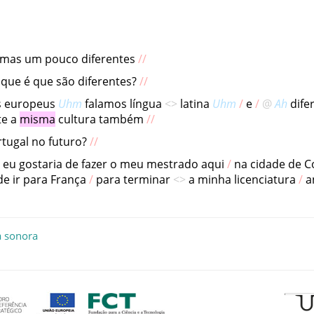
mas
um
pouco
diferentes
que
é
que
são
diferentes
?
s
europeus
Uhm
falamos
língua
latina
Uhm
e
Ah
dife
te
a
misma
cultura
também
rtugal
no
futuro
?
eu
gostaria
de
fazer
o
meu
mestrado
aqui
na
cidade
de
C
de
ir
para
França
para
terminar
a
minha
licenciatura
a
a sonora