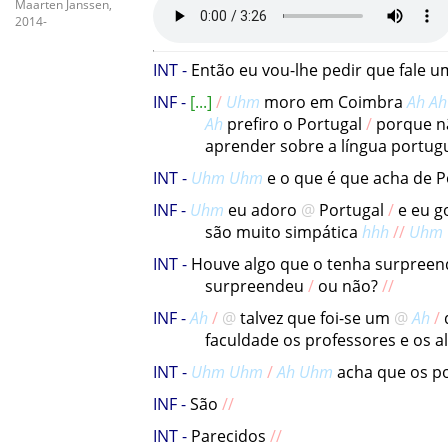
Maarten Janssen,
2014-
Então
eu
vou-lhe
pedir
que
fale
u
Uhm
moro
em
Coimbra
Ah
Ah
Ah
prefiro
o
Portugal
porque
n
aprender
sobre
a
língua
portug
Uhm
Uhm
e
o
que
é
que
acha
de
P
Uhm
eu
adoro
Portugal
e
eu
g
são
muito
simpática
hhh
Uhm
Houve
algo
que
o
tenha
surpreen
surpreendeu
ou
não
?
Ah
talvez
que
foi-se
um
Ah
faculdade
os
professores
e
os
a
Uhm
Uhm
Ah
Uhm
acha
que
os
p
São
Parecidos