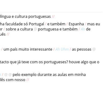
língua
e
cultura
portuguesas
ha
faculdade
só
Portugal
e
também
Espanha
mas
eu
er
sobre
a
cultura
portuguesa
e
também
Ah
de
uês
é
um
país
muito
interessante
Ah
Uhm
as
pessoas
tacto
que
já
teve
com
os
portugueses
?
houve
algo
que
o
h
pelo
exemplo
durante
as
aulas
em
minha
lês
com
nosso