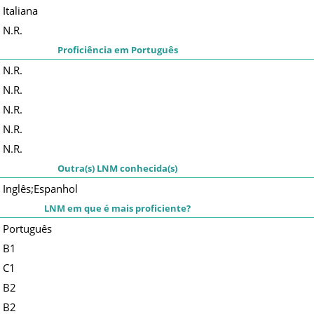
Italiana
N.R.
Proficiência em Português
N.R.
N.R.
N.R.
N.R.
N.R.
Outra(s) LNM conhecida(s)
Inglês;Espanhol
LNM em que é mais proficiente?
Português
B1
C1
B2
B2