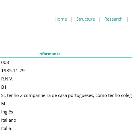
Home
|
Structure
|
Research
|
Informante
003
1985.11.29
R.N.V.
B1
Si, tenho 2 companheira de casa portugueses, como tenho coleg
M
Inglês
Italiano
Itália