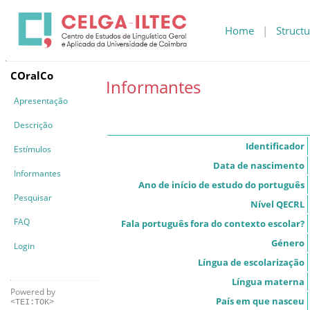
Home
|
Structu
COralCo
Informantes
Apresentação
Descrição
Identificador
Estímulos
Data de nascimento
Informantes
Ano de início de estudo do português
Pesquisar
Nível QECRL
FAQ
Fala português fora do contexto escolar?
Género
Login
Língua de escolarização
Língua materna
Powered by
País em que nasceu
<TEI:TOK>