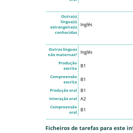
Outra(s)
língua(s)
Inglês
estrangeira(s)
conhecidas
Outras línguas
Inglês
não maternas?
Produção
B1
escrita
Compreensão
B1
escrita
B1
Produção oral
A2
Interação oral
Compreensão
B1
oral
Ficheiros de tarefas para este 