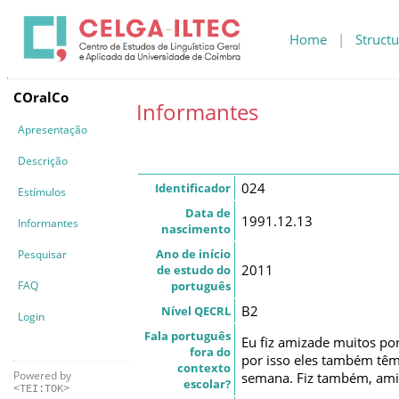
Home
|
Structu
COralCo
Informantes
Apresentação
Descrição
024
Identificador
Estímulos
Data de
1991.12.13
Informantes
nascimento
Ano de início
Pesquisar
2011
de estudo do
português
FAQ
B2
Nível QECRL
Login
Fala português
Eu fiz amizade muitos po
fora do
por isso eles também têm
contexto
Powered by
semana. Fiz também, amiz
escolar?
<TEI:TOK>