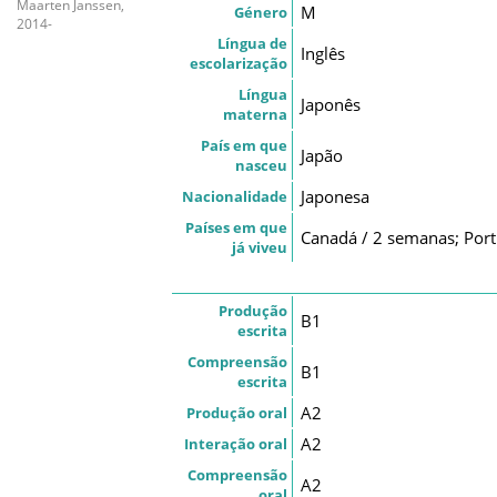
Maarten Janssen,
M
Género
2014-
Língua de
Inglês
escolarização
Língua
Japonês
materna
País em que
Japão
nasceu
Japonesa
Nacionalidade
Países em que
Canadá / 2 semanas; Port
já viveu
Produção
B1
escrita
Compreensão
B1
escrita
A2
Produção oral
A2
Interação oral
Compreensão
A2
oral