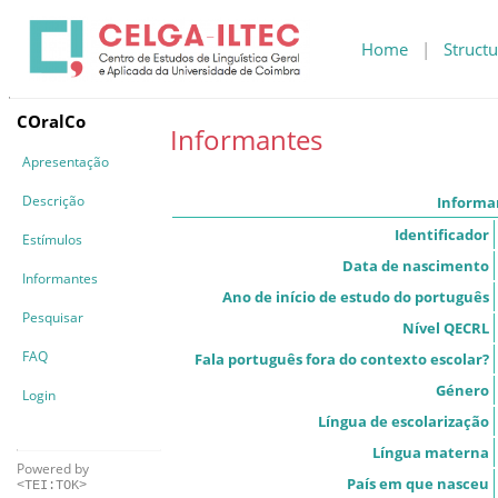
Home
|
Structu
COralCo
Informantes
Apresentação
Descrição
Informa
Identificador
Estímulos
Data de nascimento
Informantes
Ano de início de estudo do português
Pesquisar
Nível QECRL
FAQ
Fala português fora do contexto escolar?
Género
Login
Língua de escolarização
Língua materna
Powered by
País em que nasceu
<TEI:TOK>