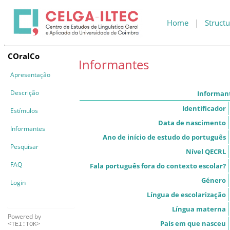
Home
|
Structu
COralCo
Informantes
Apresentação
Descrição
Informan
Identificador
Estímulos
Data de nascimento
Informantes
Ano de início de estudo do português
Pesquisar
Nível QECRL
FAQ
Fala português fora do contexto escolar?
Género
Login
Língua de escolarização
Língua materna
Powered by
País em que nasceu
<TEI:TOK>