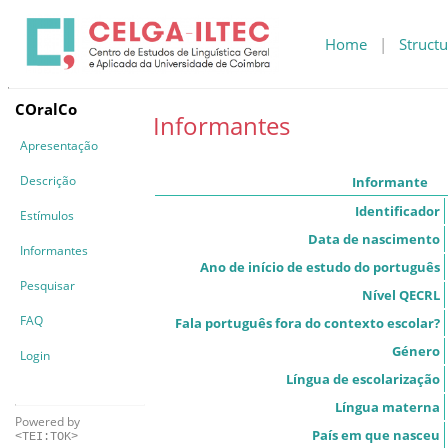
Home
|
Structu
COralCo
Informantes
Apresentação
Descrição
Informante
Identificador
Estímulos
Data de nascimento
Informantes
Ano de início de estudo do português
Pesquisar
Nível QECRL
FAQ
Fala português fora do contexto escolar?
Género
Login
Língua de escolarização
Língua materna
Powered by
País em que nasceu
<TEI:TOK>