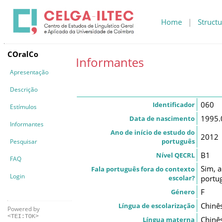
Home
|
Structu
COralCo
Informantes
Apresentação
Descrição
060
Identificador
Estímulos
1995.
Data de nascimento
Informantes
Ano de início de estudo do
2012
português
Pesquisar
B1
Nível QECRL
FAQ
Sim, 
Fala português fora do contexto
Login
escolar?
portu
F
Género
Chinê
Língua de escolarização
Powered by
<TEI:TOK>
Chinê
Língua materna