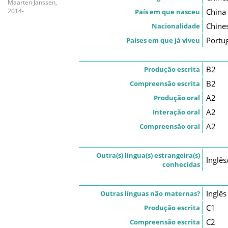
Maarten Janssen,
China
2014-
País em que nasceu
Chine
Nacionalidade
Portug
Países em que já viveu
B2
Produção escrita
B2
Compreensão escrita
A2
Produção oral
A2
Interação oral
A2
Compreensão oral
Outra(s) língua(s) estrangeira(s)
Inglês
conhecidas
Inglês
Outras línguas não maternas?
C1
Produção escrita
C2
Compreensão escrita