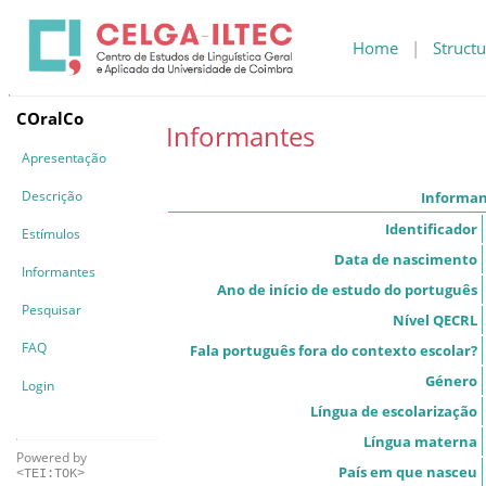
Home
|
Structu
COralCo
Informantes
Apresentação
Descrição
Informa
Identificador
Estímulos
Data de nascimento
Informantes
Ano de início de estudo do português
Pesquisar
Nível QECRL
FAQ
Fala português fora do contexto escolar?
Género
Login
Língua de escolarização
Língua materna
Powered by
País em que nasceu
<TEI:TOK>