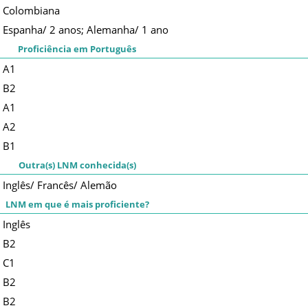
Colombiana
Espanha/ 2 anos; Alemanha/ 1 ano
Proficiência em Português
A1
B2
A1
A2
B1
Outra(s) LNM conhecida(s)
Inglês/ Francês/ Alemão
LNM em que é mais proficiente?
Inglês
B2
C1
B2
B2