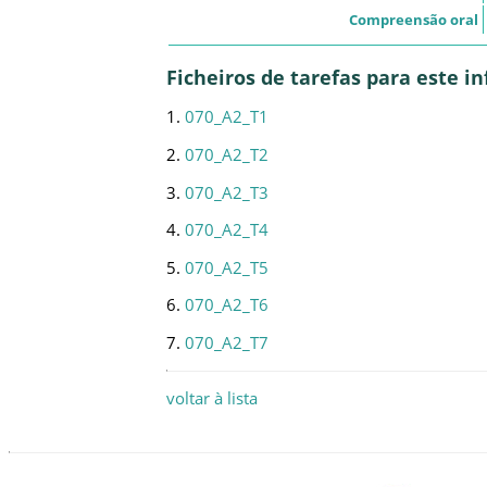
Compreensão oral
Ficheiros de tarefas para este 
1.
070_A2_T1
2.
070_A2_T2
3.
070_A2_T3
4.
070_A2_T4
5.
070_A2_T5
6.
070_A2_T6
7.
070_A2_T7
voltar à lista