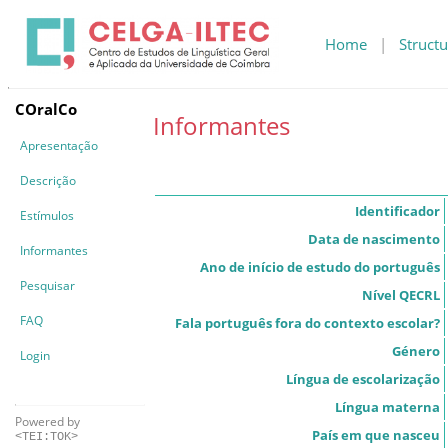
Home
|
Structu
COralCo
Informantes
Apresentação
Descrição
Identificador
Estímulos
Data de nascimento
Informantes
Ano de início de estudo do português
Pesquisar
Nível QECRL
FAQ
Fala português fora do contexto escolar?
Género
Login
Língua de escolarização
Língua materna
Powered by
País em que nasceu
<TEI:TOK>