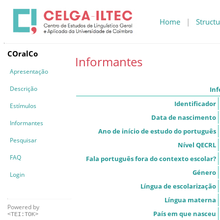
Home
|
Structu
COralCo
Informantes
Apresentação
Descrição
In
Identificador
Estímulos
Data de nascimento
Informantes
Ano de início de estudo do português
Pesquisar
Nível QECRL
FAQ
Fala português fora do contexto escolar?
Género
Login
Língua de escolarização
Língua materna
Powered by
País em que nasceu
<TEI:TOK>