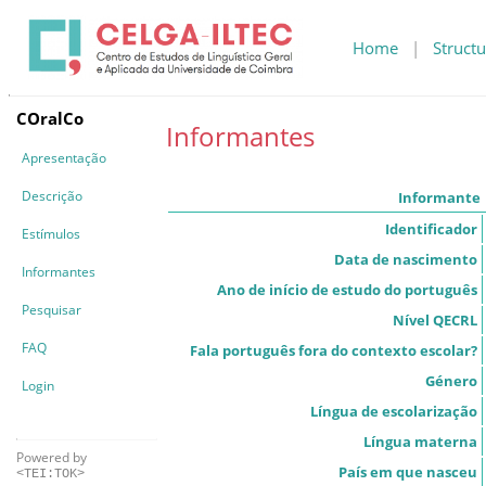
Home
|
Structu
COralCo
Informantes
Apresentação
Descrição
Informante
Identificador
Estímulos
Data de nascimento
Informantes
Ano de início de estudo do português
Pesquisar
Nível QECRL
FAQ
Fala português fora do contexto escolar?
Género
Login
Língua de escolarização
Língua materna
Powered by
País em que nasceu
<TEI:TOK>