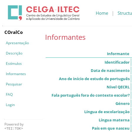
Home
|
Structu
COralCo
Informantes
Apresentação
Descrição
Informante
Identificador
Estímulos
Data de nascimento
Informantes
Ano de início de estudo do português
Pesquisar
Nível QECRL
FAQ
Fala português fora do contexto escolar?
Género
Login
Língua de escolarização
Língua materna
Powered by
País em que nasceu
<TEI:TOK>