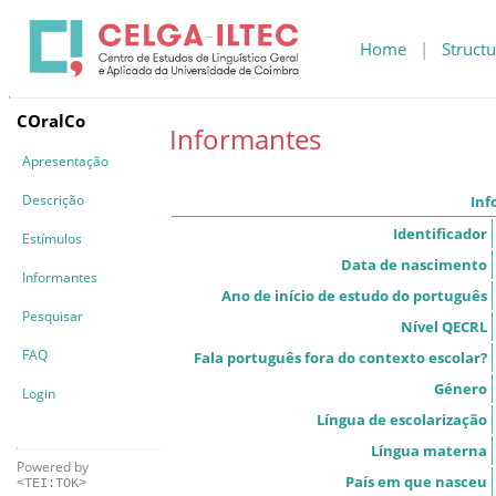
Home
|
Structu
COralCo
Informantes
Apresentação
Descrição
Inf
Identificador
Estímulos
Data de nascimento
Informantes
Ano de início de estudo do português
Pesquisar
Nível QECRL
FAQ
Fala português fora do contexto escolar?
Género
Login
Língua de escolarização
Língua materna
Powered by
País em que nasceu
<TEI:TOK>