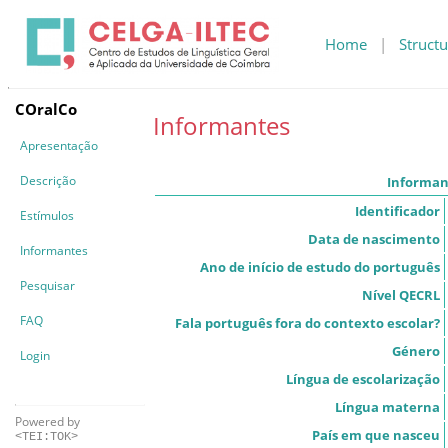
Home
|
Structu
COralCo
Informantes
Apresentação
Descrição
Informan
Identificador
Estímulos
Data de nascimento
Informantes
Ano de início de estudo do português
Pesquisar
Nível QECRL
FAQ
Fala português fora do contexto escolar?
Género
Login
Língua de escolarização
Língua materna
Powered by
País em que nasceu
<TEI:TOK>