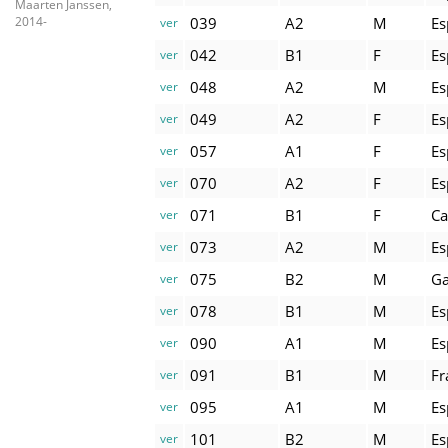
Maarten Janssen,
039
A2
M
Es
2014-
ver
042
B1
F
Es
ver
048
A2
M
Es
ver
049
A2
F
Es
ver
057
A1
F
Es
ver
070
A2
F
Es
ver
071
B1
F
Ca
ver
073
A2
M
Es
ver
075
B2
M
Ga
ver
078
B1
M
Es
ver
090
A1
M
Es
ver
091
B1
M
Fr
ver
095
A1
M
Es
ver
101
B2
M
Es
ver