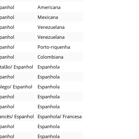
panhol
Americana
panhol
Mexicana
panhol
Venezuelana
panhol
Venezuelana
panhol
Porto-riquenha
panhol
Colombiana
talão/ Espanhol
Espanhola
panhol
Espanhola
lego/ Espanhol
Espanhola
panhol
Espanhola
panhol
Espanhola
ancês/ Espanhol
Espanhola/ Francesa
panhol
Espanhola
panhol
Espanhola