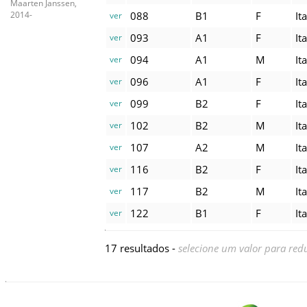
Maarten Janssen,
088
B1
F
It
2014-
ver
093
A1
F
It
ver
094
A1
M
It
ver
096
A1
F
It
ver
099
B2
F
It
ver
102
B2
M
It
ver
107
A2
M
It
ver
116
B2
F
It
ver
117
B2
M
It
ver
122
B1
F
It
ver
17 resultados -
selecione um valor para redu