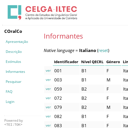
COralCo
Informantes
Apresentação
Native language
=
Italiano
(
reset
)
Descrição
Estímulos
Identificador
Nível QECRL
Género
Lí
001
B1
F
It
ver
Informantes
003
B1
M
It
ver
Pesquisar
059
B2
F
It
ver
FAQ
072
B2
F
It
ver
Login
079
B2
M
It
ver
082
B1
F
It
ver
Powered by
083
B1
F
It
ver
<TEI:TOK>