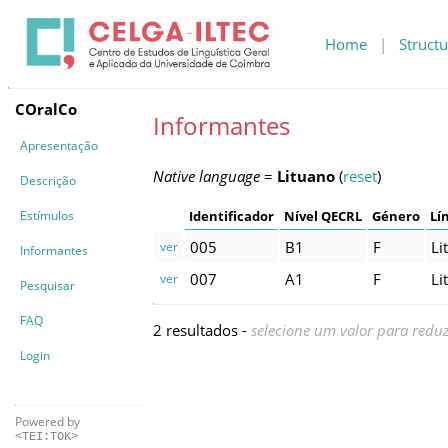
Home
|
Structu
COralCo
Informantes
Apresentação
Native language
=
Lituano
(
reset
)
Descrição
Estímulos
Identificador
Nível QECRL
Género
Lí
005
B1
F
Li
ver
Informantes
007
A1
F
Li
ver
Pesquisar
FAQ
2 resultados -
selecione um valor para reduz
Login
Powered by
<TEI:TOK>