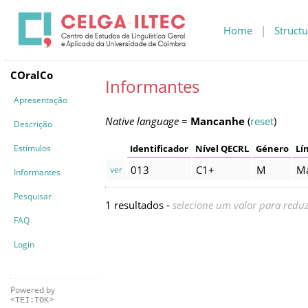
Home
|
Structu
COralCo
Informantes
Apresentação
Native language
=
Mancanhe
(
reset
)
Descrição
Estímulos
Identificador
Nível QECRL
Género
Lí
013
C1+
M
M
ver
Informantes
Pesquisar
1 resultados -
selecione um valor para reduz
FAQ
Login
Powered by
<TEI:TOK>