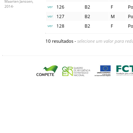
Maarten Janssen,
126
B2
F
Po
2014-
ver
127
B2
M
Po
ver
128
B2
F
Po
ver
10 resultados -
selecione um valor para redu