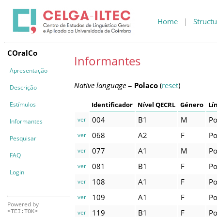
Home
|
Structu
COralCo
Informantes
Apresentação
Native language
=
Polaco
(
reset
)
Descrição
Estímulos
Identificador
Nível QECRL
Género
Lí
004
B1
M
Po
ver
Informantes
068
A2
F
Po
ver
Pesquisar
077
A1
M
Po
ver
FAQ
081
B1
F
Po
ver
Login
108
A1
F
Po
ver
109
A1
F
Po
ver
Powered by
119
B1
F
Po
ver
<TEI:TOK>