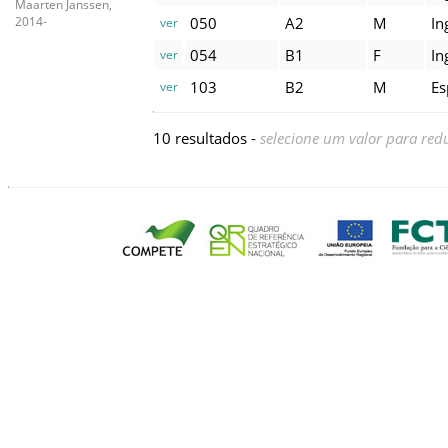
Maarten Janssen,
050
A2
M
In
2014-
ver
054
B1
F
In
ver
103
B2
M
Es
ver
10 resultados -
selecione um valor para redu