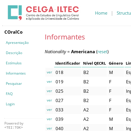
Home
|
Structu
COralCo
Informantes
Apresentação
Nationality
=
Americana
(
reset
)
Descrição
Estímulos
Identificador
Nível QECRL
Género
Lí
018
B2
M
Es
ver
Informantes
019
B2
F
Es
ver
Pesquisar
025
B2
F
In
ver
FAQ
027
B2
F
Es
ver
Login
033
A2
F
Es
ver
039
A2
M
Es
ver
Powered by
040
A2
M
In
ver
<TEI:TOK>