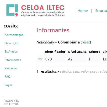
Home
|
Structu
COralCo
Informantes
Apresentação
Nationality
=
Colombiana
(
reset
)
Descrição
Estímulos
Identificador
Nível QECRL
Género
Lí
070
A2
F
Es
ver
Informantes
Pesquisar
1 resultados -
selecione um valor para reduz
FAQ
Login
Powered by
<TEI:TOK>