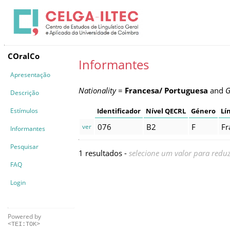
COralCo
Informantes
Apresentação
Nationality
=
Francesa/ Portuguesa
and
G
Descrição
Estímulos
Identificador
Nível QECRL
Género
Lí
076
B2
F
Fr
ver
Informantes
Pesquisar
1 resultados -
selecione um valor para reduz
FAQ
Login
Powered by
<TEI:TOK>