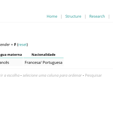
Home
|
Structure
|
Research
|
ender
=
F
(
reset
)
ngua materna
Nacionalidade
ancês
Francesa/ Portuguesa
ir a escolha
-
selecione uma coluna para ordenar
-
Pesquisar