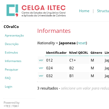
Home
|
Structu
COralCo
Informantes
Apresentação
Nationality
=
Japonesa
(
reset
)
Descrição
Estímulos
Identificador
Nível QECRL
Género
Lí
012
C1+
M
Ja
ver
Informantes
024
B2
M
Ja
ver
Pesquisar
032
B1
M
Ja
ver
FAQ
Login
3 resultados -
selecione um valor para reduz
Powered by
<TEI:TOK>