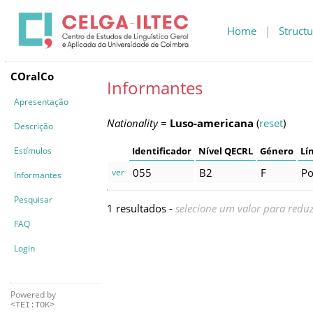
Home
|
Structu
COralCo
Informantes
Apresentação
Nationality
=
Luso-americana
(
reset
)
Descrição
Estímulos
Identificador
Nível QECRL
Género
Lí
055
B2
F
Po
ver
Informantes
Pesquisar
1 resultados -
selecione um valor para reduz
FAQ
Login
Powered by
<TEI:TOK>