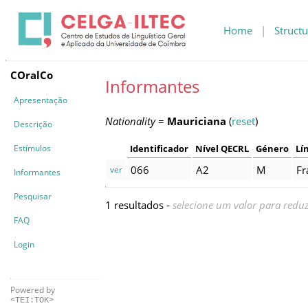
Home
|
Structu
COralCo
Informantes
Apresentação
Nationality
=
Mauriciana
(
reset
)
Descrição
Estímulos
Identificador
Nível QECRL
Género
Lí
066
A2
M
Fr
ver
Informantes
Pesquisar
1 resultados -
selecione um valor para reduz
FAQ
Login
Powered by
<TEI:TOK>