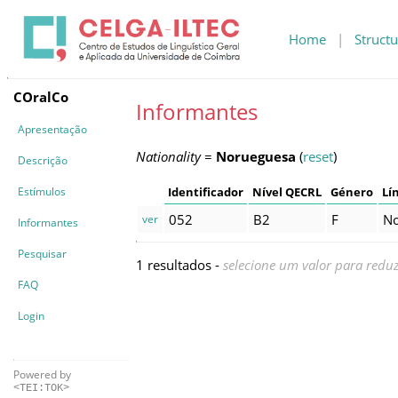
Home
|
Structu
COralCo
Informantes
Apresentação
Nationality
=
Norueguesa
(
reset
)
Descrição
Estímulos
Identificador
Nível QECRL
Género
Lí
052
B2
F
No
ver
Informantes
Pesquisar
1 resultados -
selecione um valor para reduz
FAQ
Login
Powered by
<TEI:TOK>