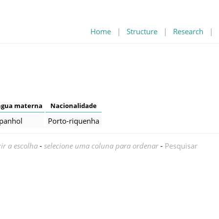
Home
|
Structure
|
Research
|
ngua materna
Nacionalidade
panhol
Porto-riquenha
ir a escolha
-
selecione uma coluna para ordenar
-
Pesquisar