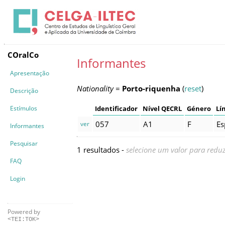
COralCo
Informantes
Apresentação
Nationality
=
Porto-riquenha
(
reset
)
Descrição
Estímulos
Identificador
Nível QECRL
Género
Lí
057
A1
F
Es
ver
Informantes
Pesquisar
1 resultados -
selecione um valor para reduz
FAQ
Login
Powered by
<TEI:TOK>