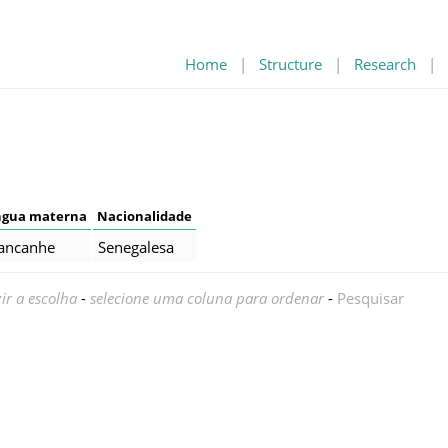
Home
|
Structure
|
Research
|
ngua materna
Nacionalidade
ancanhe
Senegalesa
ir a escolha
-
selecione uma coluna para ordenar
-
Pesquisar