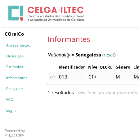
COralCo
Informantes
Apresentação
Nationality
=
Senegalesa
(
reset
)
Descrição
Estímulos
Identificador
Nível QECRL
Género
Lí
013
C1+
M
M
ver
Informantes
Pesquisar
1 resultados -
selecione um valor para reduz
FAQ
Login
Powered by
<TEI:TOK>