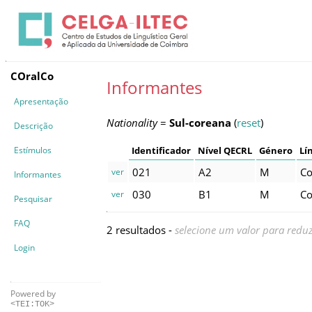
COralCo
Informantes
Apresentação
Nationality
=
Sul-coreana
(
reset
)
Descrição
Estímulos
Identificador
Nível QECRL
Género
Lí
021
A2
M
Co
ver
Informantes
030
B1
M
Co
ver
Pesquisar
FAQ
2 resultados -
selecione um valor para reduz
Login
Powered by
<TEI:TOK>