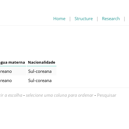
Home
|
Structure
|
Research
|
ngua materna
Nacionalidade
reano
Sul-coreana
reano
Sul-coreana
ir a escolha
-
selecione uma coluna para ordenar
-
Pesquisar