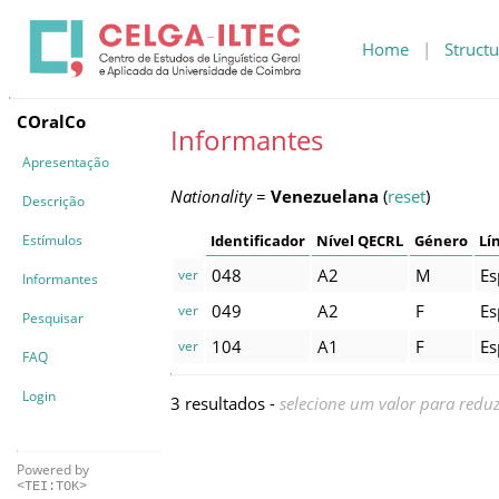
Home
|
Structu
COralCo
Informantes
Apresentação
Nationality
=
Venezuelana
(
reset
)
Descrição
Estímulos
Identificador
Nível QECRL
Género
Lí
048
A2
M
Es
ver
Informantes
049
A2
F
Es
ver
Pesquisar
104
A1
F
Es
ver
FAQ
Login
3 resultados -
selecione um valor para reduz
Powered by
<TEI:TOK>