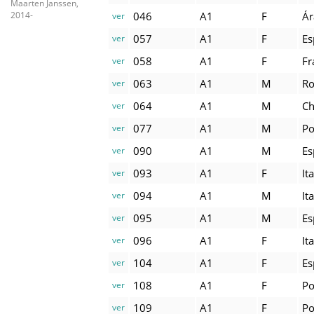
Maarten Janssen,
046
A1
F
Ár
2014-
ver
057
A1
F
Es
ver
058
A1
F
Fr
ver
063
A1
M
R
ver
064
A1
M
Ch
ver
077
A1
M
Po
ver
090
A1
M
Es
ver
093
A1
F
It
ver
094
A1
M
It
ver
095
A1
M
Es
ver
096
A1
F
It
ver
104
A1
F
Es
ver
108
A1
F
Po
ver
109
A1
F
Po
ver