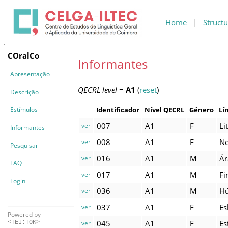
Home
|
Structu
COralCo
Informantes
Apresentação
QECRL level
=
A1
(
reset
)
Descrição
Estímulos
Identificador
Nível QECRL
Género
Lí
007
A1
F
Li
ver
Informantes
008
A1
F
Ne
ver
Pesquisar
016
A1
M
Ár
ver
FAQ
017
A1
M
Fi
ver
Login
036
A1
M
H
ver
037
A1
F
Es
ver
Powered by
045
A1
F
Es
ver
<TEI:TOK>