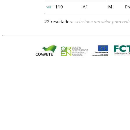
110
A1
M
Fr
ver
22 resultados -
selecione um valor para redu