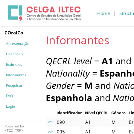
Home
|
Structu
COralCo
Informantes
Apresentação
Descrição
QECRL level
=
A1
and
Estímulos
Nationality
=
Espanh
Informantes
Gender
=
M
and
Natio
Pesquisar
Espanhola
and
Natio
FAQ
Login
Identificador
Nível QECRL
Género
Lí
090
A1
M
Es
ver
Powered by
095
A1
M
Es
<TEI:TOK>
ver