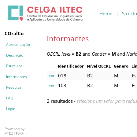
Home
|
Structu
COralCo
Informantes
Apresentação
QECRL level
=
B2
and
Gender
=
M
and
Natio
Descrição
Estímulos
Identificador
Nível QECRL
Género
Lí
018
B2
M
Es
ver
Informantes
103
B2
M
Es
ver
Pesquisar
FAQ
2 resultados -
selecione um valor para reduz
Login
Powered by
<TEI:TOK>