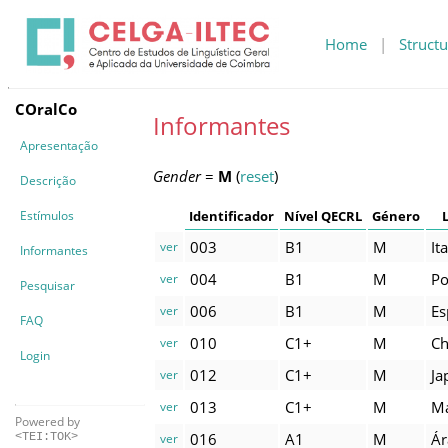
Home
|
Structu
COralCo
Informantes
Apresentação
Gender
=
M
(
reset
)
Descrição
Estímulos
Identificador
Nível QECRL
Género
003
B1
M
It
ver
Informantes
004
B1
M
Po
ver
Pesquisar
006
B1
M
Es
ver
FAQ
010
C1+
M
Ch
ver
Login
012
C1+
M
Ja
ver
013
C1+
M
M
ver
Powered by
016
A1
M
Ár
ver
<TEI:TOK>