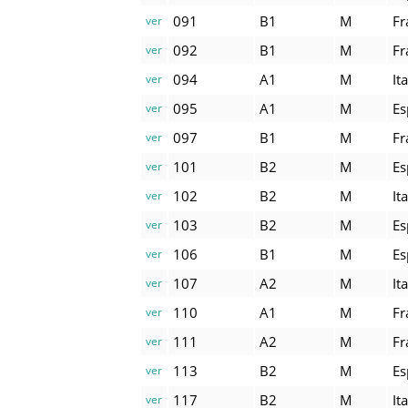
091
B1
M
Fr
ver
092
B1
M
Fr
ver
094
A1
M
It
ver
095
A1
M
Es
ver
097
B1
M
Fr
ver
101
B2
M
Es
ver
102
B2
M
It
ver
103
B2
M
Es
ver
106
B1
M
Es
ver
107
A2
M
It
ver
110
A1
M
Fr
ver
111
A2
M
Fr
ver
113
B2
M
Es
ver
117
B2
M
It
ver