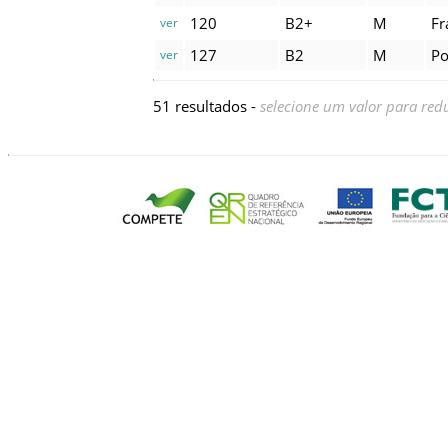
120
B2+
M
Fr
ver
127
B2
M
Po
ver
51 resultados -
selecione um valor para redu