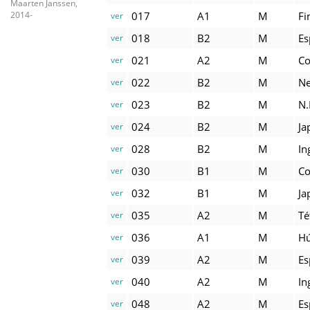
Maarten Janssen,
017
A1
M
Fi
2014-
ver
018
B2
M
Es
ver
021
A2
M
Co
ver
022
B2
M
Ne
ver
023
B2
M
N.
ver
024
B2
M
Ja
ver
028
B2
M
In
ver
030
B1
M
Co
ver
032
B1
M
Ja
ver
035
A2
M
T
ver
036
A1
M
H
ver
039
A2
M
Es
ver
040
A2
M
In
ver
048
A2
M
Es
ver