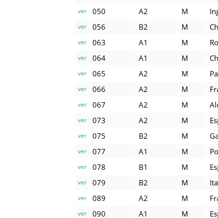
050
A2
M
In
ver
056
B2
M
Ch
ver
063
A1
M
R
ver
064
A1
M
Ch
ver
065
A2
M
Pa
ver
066
A2
M
Fr
ver
067
A2
M
A
ver
073
A2
M
Es
ver
075
B2
M
Ga
ver
077
A1
M
Po
ver
078
B1
M
Es
ver
079
B2
M
It
ver
089
A2
M
Fr
ver
090
A1
M
Es
ver