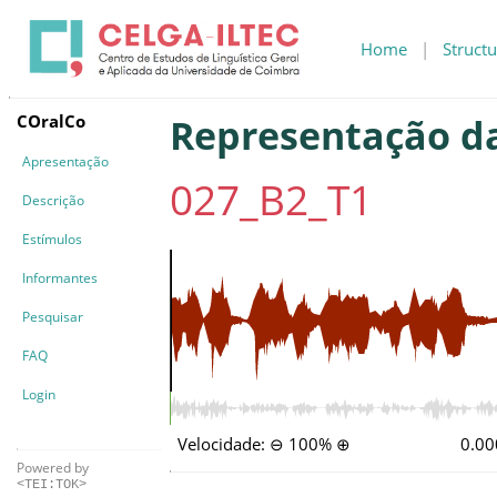
Home
|
Structu
COralCo
Representação d
Apresentação
027_B2_T1
Descrição
Estímulos
Informantes
Pesquisar
FAQ
Login
Velocidade:
⊖
100%
⊕
0.00
Powered by
<TEI:TOK>