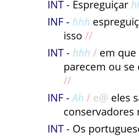
Espreguiçar
h
hhh
espreguiç
isso
hhh
em
que
parecem
ou
se
Ah
e
eles
s
conservadores
Os
portugues