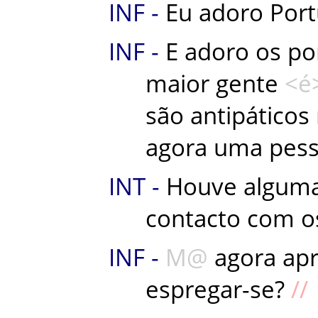
Eu
adoro
Port
E
adoro
os
po
maior
gente
é
são
antipáticos
agora
uma
pes
Houve
algum
contacto
com
o
M
agora
ap
espregar-se
?