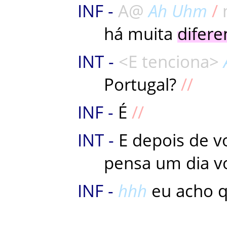
A
Ah
Uhm
há
muita
difere
E
tenciona
Portugal
?
É
E
depois
de
v
pensa
um
dia
v
hhh
eu
acho