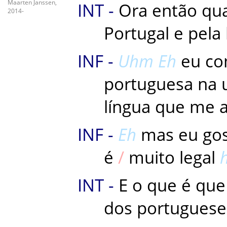
Maarten Janssen,
Ora
então
qua
2014-
Portugal
e
pela
Uhm
Eh
eu
co
portuguesa
na
língua
que
me
Eh
mas
eu
gos
é
muito
legal
E
o
que
é
que
dos
portuguese