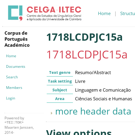
Home
|
Structu
Corpus de
1718LCDPJC15a
Português
Académico
1718LCDPJC15a
Home
Documents
Resumo/Abstract
Text genre
Search
Livre
Task setting
Members
Linguagem e Comunicação
Subject
Login
Ciências Sociais e Humanas
Area
more header data
Powered by
<TEI:TOK>
Maarten Janssen,
View options
2014-