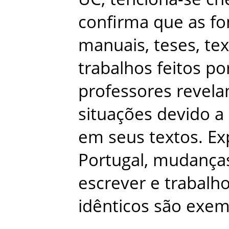
confirma
que
as
fo
manuais
,
teses
,
tex
trabalhos
feitos
po
professores
revel
situações
devido
a
em
seus
textos
.
Ex
Portugal
,
mudança
escrever
e
trabalh
idênticos
são
exem