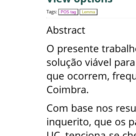
Tags
:
POS tag
Lemma
Abstract
O
presente
trabalh
solução
viável
para
que
ocorrem
,
freq
Coimbra
.
Com
base
nos
resu
inquerito
,
que
os
p
UC
,
tenciona-se
ch