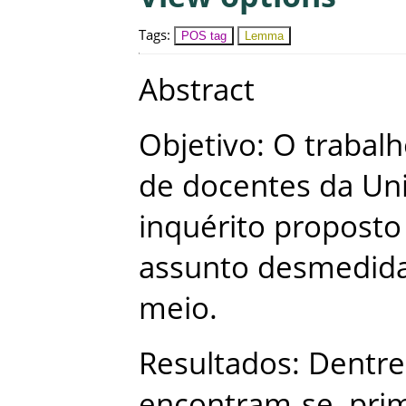
Tags
:
POS tag
Lemma
Abstract
Objetivo
:
O
trabal
de
docentes
da
Un
inquérito
proposto
assunto
desmedid
meio
.
Resultados
:
Dentre
encontram-se
,
pri