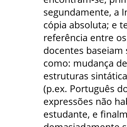
segundamente
,
a
I
cópia
absoluta
;
e
t
referência
entre
os
docentes
baseiam
como
:
mudança
d
estruturas
sintátic
(
p.ex
.
Português
d
expressões
não
ha
estudante
,
e
final
demasiadamente