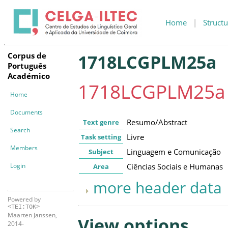
Home
|
Structu
Corpus de
1718LCGPLM25a
Português
Académico
1718LCGPLM25a
Home
Documents
Resumo/Abstract
Text genre
Search
Livre
Task setting
Members
Linguagem e Comunicação
Subject
Login
Ciências Sociais e Humanas
Area
more header data
Powered by
<TEI:TOK>
Maarten Janssen,
View options
2014-