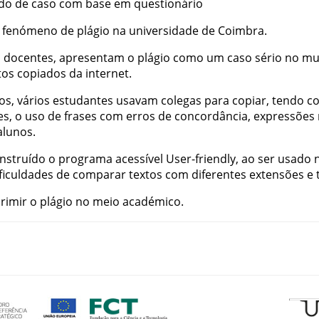
do
de
caso
com
base
em
questionário
fenómeno
de
plágio
na
universidade
de
Coimbra
.
a
docentes
,
apresentam
o
plágio
como
um
caso
sério
no
mu
tos
copiados
da
internet
.
ios
,
vários
estudantes
usavam
colegas
para
copiar
,
tendo
c
es
,
o
uso
de
frases
com
erros
de
concordância
,
expressões
alunos
.
nstruído
o
programa
acessível
User-friendly
,
ao
ser
usado
ficuldades
de
comparar
textos
com
diferentes
extensões
e
rimir
o
plágio
no
meio
académico
.