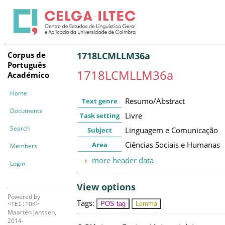
Corpus de
1718LCMLLM36a
Português
1718LCMLLM36a
Académico
Home
Resumo/Abstract
Text genre
Documents
Livre
Task setting
Search
Linguagem e Comunicação
Subject
Ciências Sociais e Humanas
Area
Members
more header data
Login
View options
Powered by
Tags
:
POS tag
Lemma
<TEI:TOK>
Maarten Janssen,
2014-