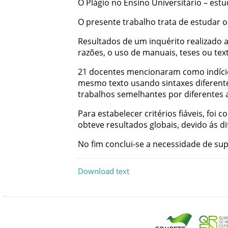
O
Plágio
no
Ensino
Universitário
–
estu
O
presente
trabalho
trata
de
estudar
o
Resultados
de
um
inquérito
realizado
razões
,
o
uso
de
manuais
,
teses
ou
tex
21
docentes
mencionaram
como
indíc
mesmo
texto
usando
sintaxes
diferent
trabalhos
semelhantes
por
diferentes
Para
estabelecer
critérios
fiáveis
,
foi
co
obteve
resultados
globais
,
devido
ás
di
No
fim
conclui-se
a
necessidade
de
sup
Download text