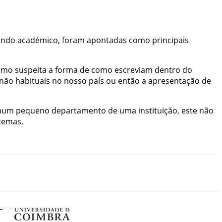
ndo
académico
,
foram
apontadas
como
principais
omo
suspeita
a
forma
de
como
escreviam
dentro
do
não
habituais
no
nosso
país
ou
então
a
apresentação
de
num
pequeno
departamento
de
uma
instituição
,
este
não
temas
.